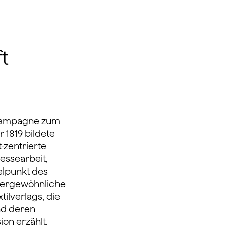
ft
 Kampagne zum
 1819 bildete
-zentrierte
essearbeit,
elpunkt des
ußergewöhnliche
ilverlags, die
nd deren
on erzählt.