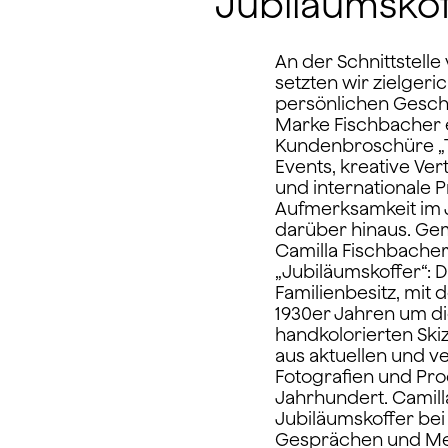
Jubiläumskof
An der Schnittstelle
setzten wir zielger
persönlichen Gesch
Marke Fischbacher 
Kundenbroschüre „T
Events, kreative Ver
und internationale 
Aufmerksamkeit im 
darüber hinaus. Gem
Camilla Fischbacher
„Jubiläumskoffer“: D
Familienbesitz, mit
1930er Jahren um die
handkolorierten Sk
aus aktuellen und v
Fotografien und Pro
Jahrhundert. Camill
Jubiläumskoffer bei
Gesprächen und Me