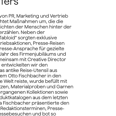
fers
 von PR, Marketing und Vertrieb
ichtet Maßnahmen um, die die
ichten der Menschen hinter der
erzählen. Neben der
abloid“ sorgten exklusive
triebsaktionen, Presse-Reisen
Presse-Ansprache für gezielte
Jahr des Firmenjubiläums und
einsam mit Creative Director
 entwickelten wir den
as antike Reise-Utensil aus
 dem Otto Fischbacher in den
 Welt reiste, wurde befüllt mit
izzen, Materialproben und Garnen
ergangenen Kollektionen sowie
duktkatalogen aus dem letzten
a Fischbacher präsentierte den
 Redaktionsterminen, Presse-
ssebesuchen und bot so