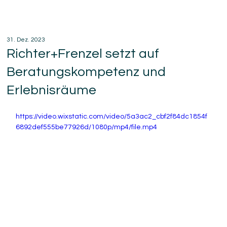
31. Dez. 2023
Richter+Frenzel setzt auf
Beratungskompetenz und
Erlebnisräume
https://video.wixstatic.com/video/5a3ac2_cbf2f84dc1854f
6892def555be77926d/1080p/mp4/file.mp4